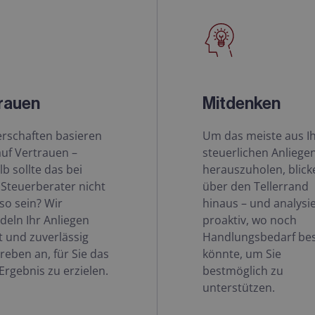
rauen
Mitdenken
erschaften basieren
Um das meiste aus I
auf Vertrauen –
steuerlichen Anliege
b sollte das bei
herauszuholen, blick
Steuerberater nicht
über den Tellerrand
so sein? Wir
hinaus – und analysi
eln Ihr Anliegen
proaktiv, wo noch
t und zuverlässig
Handlungsbedarf be
reben an, für Sie das
könnte, um Sie
Ergebnis zu erzielen.
bestmöglich zu
unterstützen.