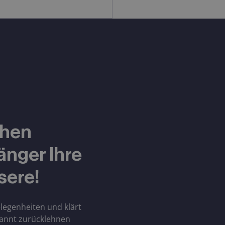
chen
änger Ihre
sere!
egenheiten und klärt
pannt zurücklehnen