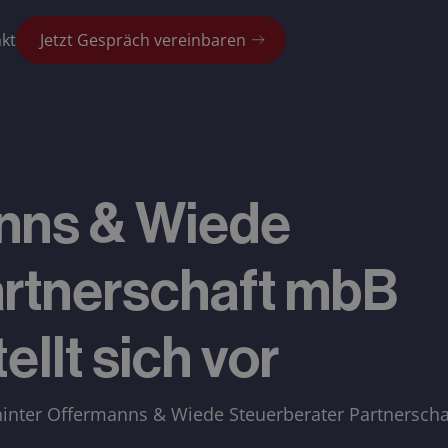
kt
Jetzt Gespräch vereinbaren
anns & Wiede
artnerschaft mbB
ellt sich vor
r hinter Offermanns & Wiede Steuerberater Partnersch